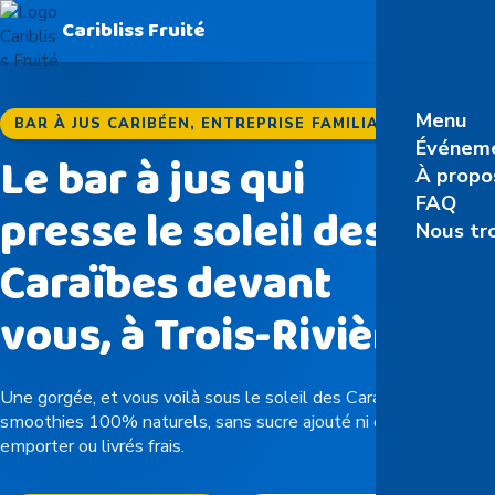
Caribliss Fruité
Menu
BAR À JUS CARIBÉEN, ENTREPRISE FAMILIALE
Événeme
Le bar à jus qui
À propo
FAQ
presse le soleil des
Nous tr
Caraïbes devant
vous, à Trois-Rivières
Une gorgée, et vous voilà sous le soleil des Caraïbes. Jus et
smoothies 100% naturels, sans sucre ajouté ni conservateur, à
emporter ou livrés frais.