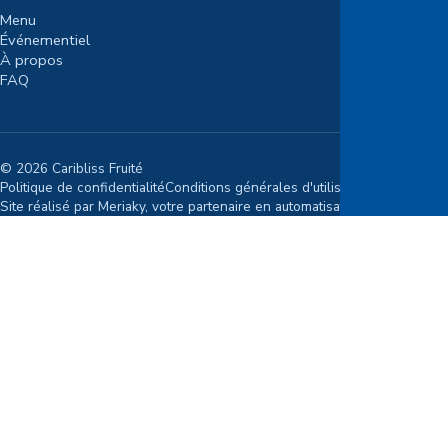
Menu
Événementiel
À propos
FAQ
© 2026 Caribliss Fruité
Politique de confidentialité
Conditions générales d'utilisation
Site réalisé par
Meriaky
, votre partenaire en automatisation pour PME