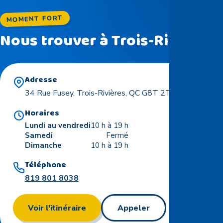
MOMENT FORT
Nous trouver à Trois-Rivières
Adresse
34 Rue Fusey, Trois-Rivières, QC G8T 2T5
Horaires
Lundi au vendredi
10 h à 19 h
Samedi
Fermé
Dimanche
10 h à 19 h
Téléphone
819 801 8038
Voir l'itinéraire
Appeler